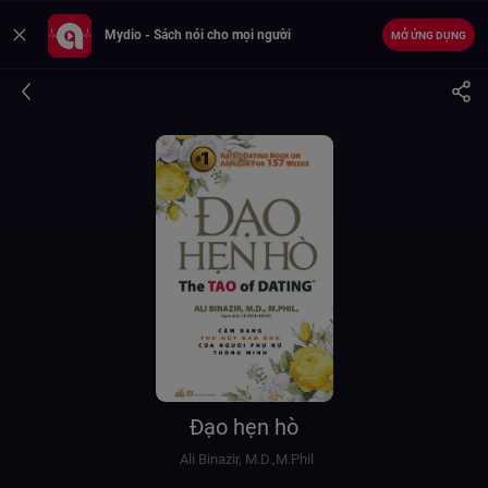
Mydio - Sách nói cho mọi người
MỞ ỨNG DỤNG
Đạo hẹn hò
Ali Binazir, M.D.,M.Phil