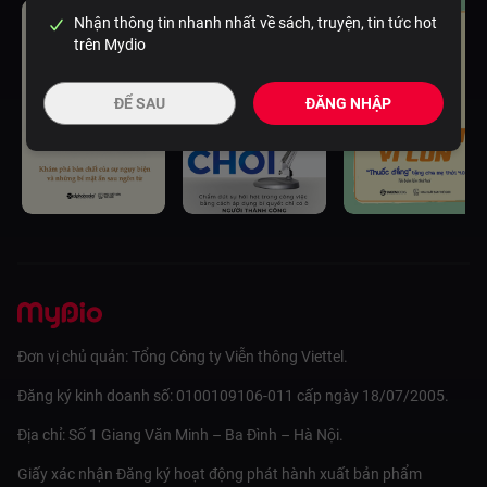
Nhận thông tin nhanh nhất về sách, truyện, tin tức hot
trên Mydio
ĐỂ SAU
ĐĂNG NHẬP
Đơn vị chủ quản: Tổng Công ty Viễn thông Viettel.
Đăng ký kinh doanh số: 0100109106-011 cấp ngày 18/07/2005.
Địa chỉ: Số 1 Giang Văn Minh – Ba Đình – Hà Nội.
Giấy xác nhận Đăng ký hoạt động phát hành xuất bản phẩm