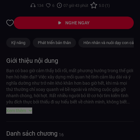
134
6
07 giờ 43 phút
5.0 (1)
NGHE NGAY
Kỹ năng
Phát triển bản thân
Hôn nhân và nuôi dạy con cái
Giới thiệu nội dung
Bạn có bao giờ cảm thấy bối rối, mất phương hướng trong thế giới
hẹn hò hiện đại? Việc xây dựng mối quan hệ tình cảm lâu dài và ý
nghĩa dường như trở nên khó khăn hơn bao giờ hết, khi mà mọi
thứ thường chỉ xoay quanh vẻ bề ngoài và những cuộc gặp gỡ
nhanh chóng, hời hợt. Rất nhiều người bỏ lỡ cơ hội tìm kiếm tình
yêu đích thực bởi thiếu đi sự hiểu biết về chính mình, không biết
cách giao tiếp chân thành và tạo dựng niềm tin trong mối quan
Xem thêm
hệ. Điều này dẫn đến những mối quan hệ dễ dàng đổ vỡ, khiến bạn
cảm thấy cô đơn và thất vọng. Sách nói Đạo Hẹn Hò của tác giả
Ali Binazir, M.D., M.Phil chính là kim chỉ nam giúp bạn khám phá
Danh sách chương
nghệ thuật hẹn hò từ gốc rễ: phát triển bản thân, xây dựng sự tự
16
tin và nuôi dưỡng tình yêu dựa trên sự chân thật, tôn trọng và