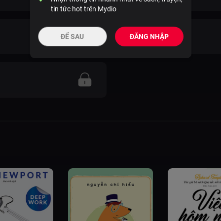
tin tức hot trên Mydio
Về họa sĩ minh họa
ĐỂ SAU
ĐĂNG NHẬP
01 phút