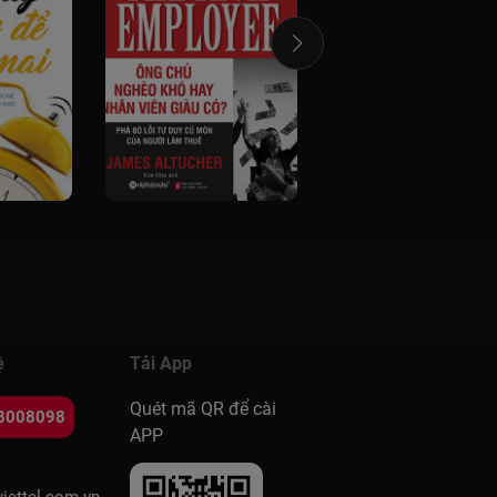
ệ
Tải App
Quét mã QR để cài
8008098
APP