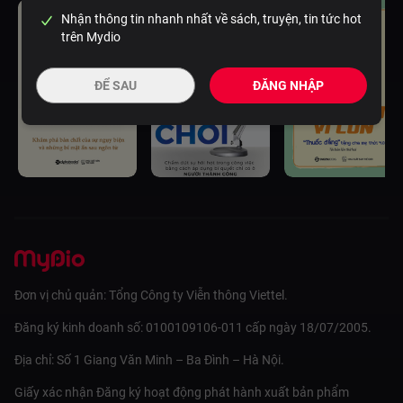
Nhận thông tin nhanh nhất về sách, truyện, tin tức hot
trên Mydio
ĐỂ SAU
ĐĂNG NHẬP
Đơn vị chủ quản: Tổng Công ty Viễn thông Viettel.
Đăng ký kinh doanh số: 0100109106-011 cấp ngày 18/07/2005.
Địa chỉ: Số 1 Giang Văn Minh – Ba Đình – Hà Nội.
Giấy xác nhận Đăng ký hoạt động phát hành xuất bản phẩm