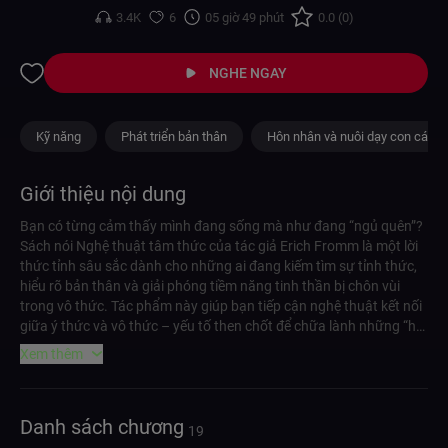
3.4K
6
05 giờ 49 phút
0.0 (0)
NGHE NGAY
Kỹ năng
Phát triển bản thân
Hôn nhân và nuôi dạy con cái
Giới thiệu nội dung
Bạn có từng cảm thấy mình đang sống mà như đang “ngủ quên”?
Sách nói Nghệ thuật tâm thức của tác giả Erich Fromm là một lời
thức tỉnh sâu sắc dành cho những ai đang kiếm tìm sự tỉnh thức,
hiểu rõ bản thân và giải phóng tiềm năng tinh thần bị chôn vùi
trong vô thức. Tác phẩm này giúp bạn tiếp cận nghệ thuật kết nối
giữa ý thức và vô thức – yếu tố then chốt để chữa lành những “hư
hại” tinh thần, thanh lọc tâm hồn và sống trọn vẹn trong hiện tại.
Xem thêm
Bạn sẽ học được cách nhận diện cơ chế tâm lý, lý giải giấc mơ, điều
hòa cái tôi, và phát triển sự tự do nội tâm. Không chỉ mang giá trị
học thuật, sách còn là một công cụ thực hành sống ý nghĩa, vượt
Danh sách chương
qua sự rối loạn của xã hội hiện đại. Là một trong những nhà phân
19
tâm học có ảnh hưởng nhất thế kỷ 20 bên cạnh Freud và Carl