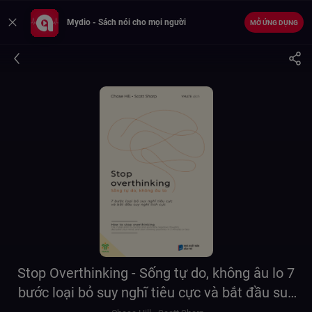
Mydio - Sách nói cho mọi người
MỞ ỨNG DỤNG
Stop Overthinking - Sống tự do, không âu lo 7
bước loại bỏ suy nghĩ tiêu cực và bắt đầu suy