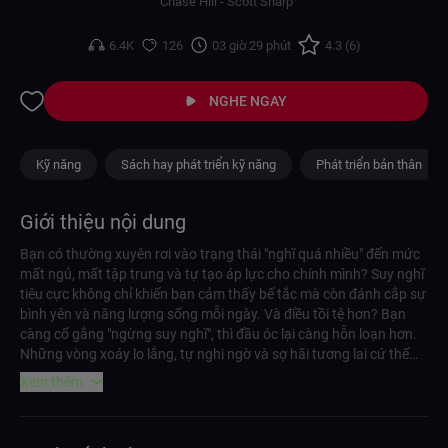
nghĩ tích cực
Chase Hill - Scott Sharp
6.4K
126
03 giờ 29 phút
4.3 (6)
NGHE NGAY
Kỹ năng
Sách hay phát triển kỹ năng
Phát triển bản thân
Giới thiệu nội dung
Bạn có thường xuyên rơi vào trạng thái "nghĩ quá nhiều" đến mức
mất ngủ, mất tập trung và tự tạo áp lực cho chính mình? Suy nghĩ
tiêu cực không chỉ khiến bạn cảm thấy bế tắc mà còn đánh cắp sự
bình yên và năng lượng sống mỗi ngày. Và điều tồi tệ hơn? Bạn
càng cố gắng "ngừng suy nghĩ", thì đầu óc lại càng hỗn loạn hơn.
Những vòng xoáy lo lắng, tự nghi ngờ và sợ hãi tương lai cứ thế
lặp lại – khiến bạn cảm thấy kiệt quệ, trì trệ và không thể sống trọn
Xem thêm
vẹn hiện tại. Nhưng tin tốt là: bạn hoàn toàn có thể kiểm soát
được điều đó. Thông qua sách nói "Stop Overthinking" của tác giả
Chase Hill và Scott Sharp, bạn sẽ được hướng dẫn một kế hoạch 7