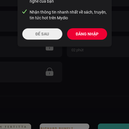
nghe của bạn
Nhận thông tin nhanh nhất về sách, truyện,
tin tức hot trên Mydio
7. Tính đoàn kết
08 phút
ĐỂ SAU
ĐĂNG NHẬP
Nghĩ lớn hơn cả thế
02 phút