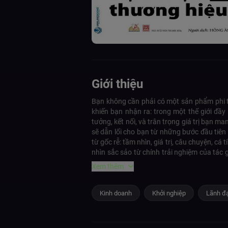
Giới thiệu
Bạn không cần phải có một sản phẩm phi t
khiến bạn nhận ra: trong một thế giới đầy
tưởng, kết nối, và trân trọng giá trị bạn m
sẽ dẫn lối cho bạn từ những bước đầu tiên 
từ gốc rễ: tầm nhìn, giá trị, câu chuyện, cá
nhìn sắc sảo từ chính trải nghiệm của tác
doanh nghiệp nhỏ, hay cá nhân muốn tạo dấu ấn. Hãy bắt đầu hành trình tạo dựng thương hiệu từ sự chân thật, vì khách hàng, và vì mộ
Xem thêm
Hành trình định hình dấu ấn cá nhân và do
bật, mà còn giúp bạn chạm tới trái tim khác
Kinh doanh
Khởi nghiệp
Lãnh đạ