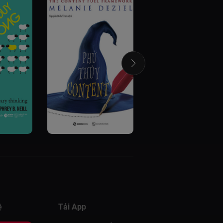
ệ
Tải App