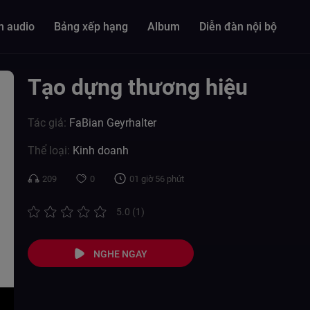
n audio
Bảng xếp hạng
Album
Diễn đàn nội bộ
Tạo dựng thương hiệu
Tác giả:
FaBian Geyrhalter
Thể loại:
Kinh doanh
209
0
01 giờ 56 phút
5.0 (1)
NGHE NGAY