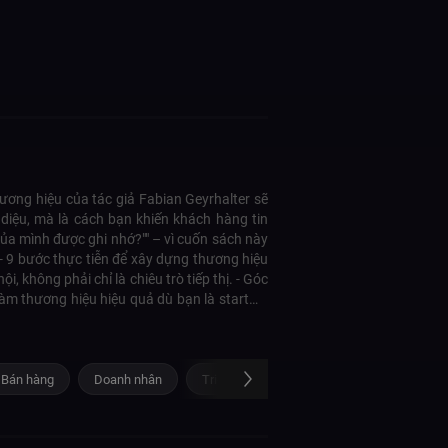
ơng hiệu của tác giả Fabian Geyrhalter sẽ
 diệu, mà là cách bạn khiến khách hàng tin
 của mình được ghi nhớ?"" – vì cuốn sách này
 - 9 bước thực tiễn để xây dựng thương hiệu
, không phải chỉ là chiêu trò tiếp thị. - Góc
àm thương hiệu hiệu quả dù bạn là startup,
rhalter – cuốn sách không chỉ giúp bạn nổi
 Bán hàng
Doanh nhân
Triết lý kinh doanh