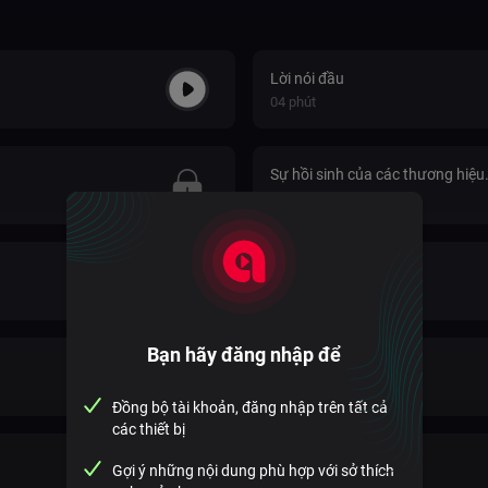
Lời nói đầu
04 phút
Sự hồi sinh của các thương hiệu
hàng tiêu dùng trong kỷ nguyên
14 phút
những cách tân và xáo trộn
1. Câu chuyện
13 phút
Bạn hãy đăng nhập để
3. Mục đích
17 phút
Đồng bộ tài khoản, đăng nhập trên tất cả
các thiết bị
5. Niềm vui
Gợi ý những nội dung phù hợp với sở thích
08 phút