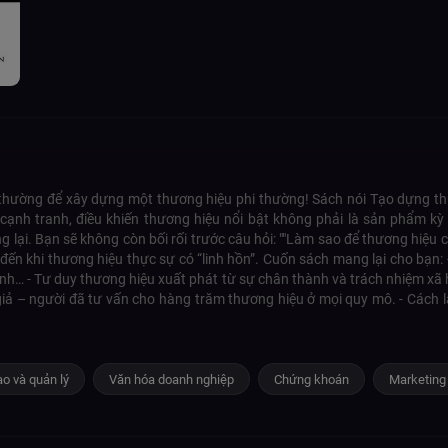
hường để xây dựng một thương hiệu phi thường! Sách nói Tạo dựng thư
 cạnh tranh, điều khiến thương hiệu nổi bật không phải là sản phẩm kỳ
ang lại. Bạn sẽ không còn bối rối trước câu hỏi: ""Làm sao để thương hiệu
đến khi thương hiệu thực sự có “linh hồn”. Cuốn sách mang lại cho bạn:
 tính… - Tư duy thương hiệu xuất phát từ sự chân thành và trách nhiệm xã hội
 giả – người đã tư vấn cho hàng trăm thương hiệu ở mọi quy mô. - Cách l
t thế giới tốt đẹp hơn.
anh nghiệp bắt đầu từ cuốn Tạo dựng thương hiệu của tác giả Fabian Gey
h hàng bằng giá trị thật.
o và quản lý
Văn hóa doanh nghiệp
Chứng khoán
Marketing