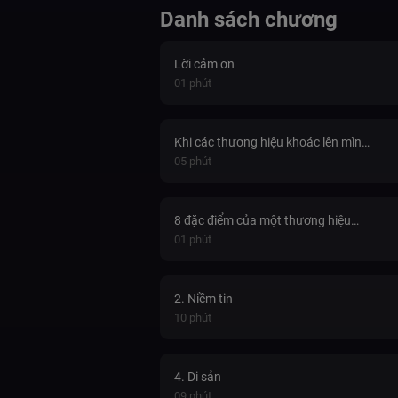
Danh sách chương
Lời cảm ơn
01 phút
Khi các thương hiệu khoác lên mình
những bộ trang phục
05 phút
8 đặc điểm của một thương hiệu
thành công và những điều răn
01 phút
2. Niềm tin
10 phút
4. Di sản
09 phút