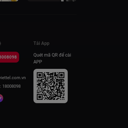
ệ
Tải App
Quét mã QR để cài
8008098
APP
iettel.com.vn
e: 18008098