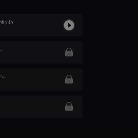
nh viên
thể